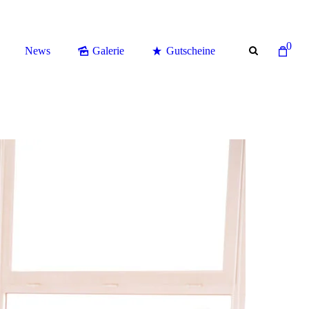
f | Ringstr. 86, 42897 Remscheid - Märkische Str. 6, 58332 Schwelm
0
News
Galerie
Gutscheine