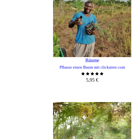
Bäume
Pflanze einen Baum mit clickatree.com
5,95
€
ZUM WARENKORB HINZUFÜGE