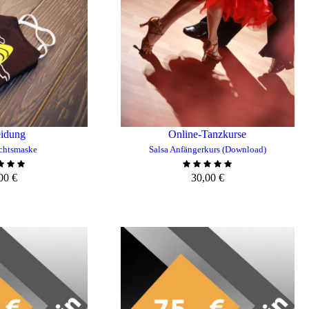
eidung
Online-Tanzkurse
chtsmaske
Salsa Anfängerkurs (Download)
,00
€
30,00
€
NKORB HINZUFÜGEN
ZUM WARENKORB HINZUFÜG