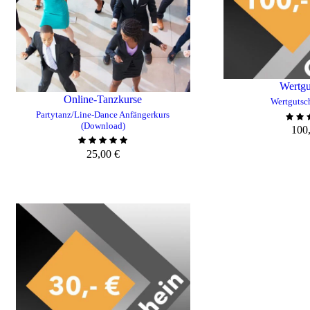
Wertgu
Online-Tanzkurse
Wertgutsc
Partytanz/Line-Dance Anfängerkurs
(Download)
100
25,00
€
ZUM WARE
N
ZUM WARENKORB HINZUFÜGEN