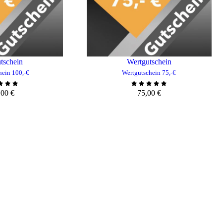
tschein
Wertgutschein
hein 100,-€
Wertgutschein 75,-€
,00
€
75,00
€
NKORB HINZUFÜGEN
ZUM WARENKORB HINZUFÜG