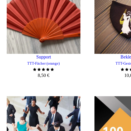
Support
Bekl
TTT-Fächer (orange)
TTT-Gesi
8,50
€
10
N
ZUM WARENKORB HINZUFÜGEN
ZUM WARE