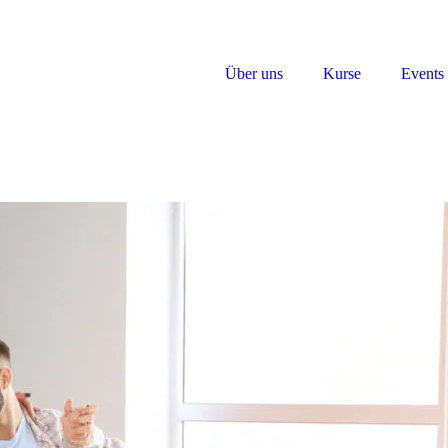
Tepel's Tanz Tref
Über uns
Kurse
Events