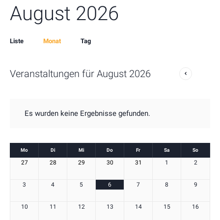
August 2026
Event
Liste
Monat
Tag
Views
Navigation
Veranstaltungen für August 2026
Es wurden keine Ergebnisse gefunden.
Kalender
Mo
Di
Mi
Do
Fr
Sa
So
Kalender
27
28
29
30
31
1
2
von
von
Veranstaltungen
3
4
5
6
7
8
9
Veranstaltungen
10
11
12
13
14
15
16