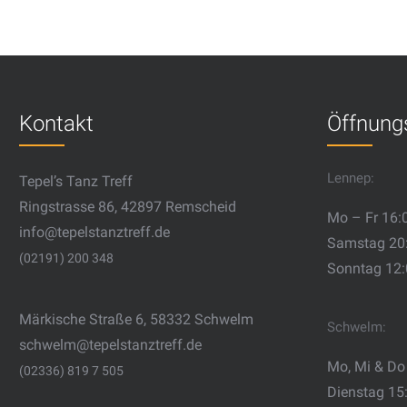
Kontakt
Öffnung
Lennep:
Tepel’s Tanz Treff
Ringstrasse 86, 42897 Remscheid
Mo – Fr 16:
info@tepelstanztreff.de
Samstag 20
(02191) 200 348
Sonntag 12
Märkische Straße 6, 58332 Schwelm
Schwelm:
schwelm@tepelstanztreff.de
Mo, Mi & Do
(02336) 819 7 505
Dienstag 15