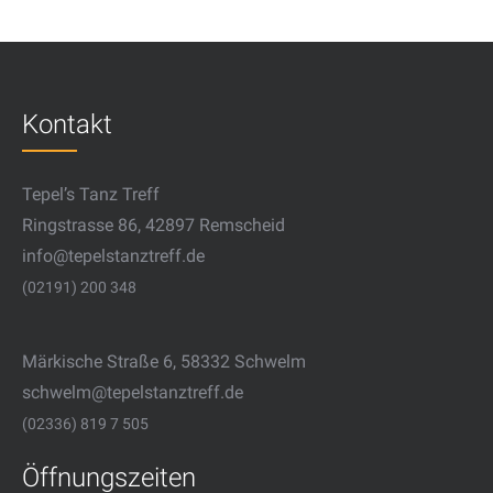
Kontakt
Tepel’s Tanz Treff
Ringstrasse 86, 42897 Remscheid
info@tepelstanztreff.de
(02191) 200 348
Märkische Straße 6, 58332 Schwelm
schwelm@tepelstanztreff.de
(02336) 819 7 505
Öffnungszeiten