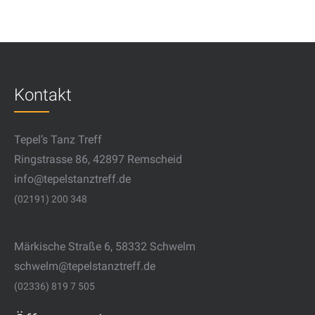
Kontakt
Tepel’s Tanz Treff
Ringstrasse 86, 42897 Remscheid
info@tepelstanztreff.de
(02191) 200 348
Märkische Straße 6, 58332 Schwelm
schwelm@tepelstanztreff.de
(02336) 819 7 505