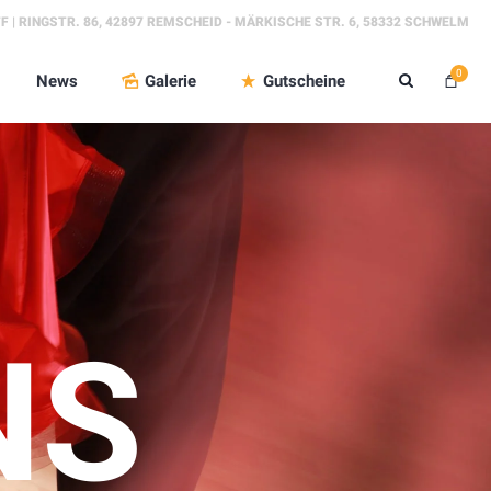
FF | RINGSTR. 86, 42897 REMSCHEID - MÄRKISCHE STR. 6, 58332 SCHWELM
0
News
Galerie
Gutscheine
NS