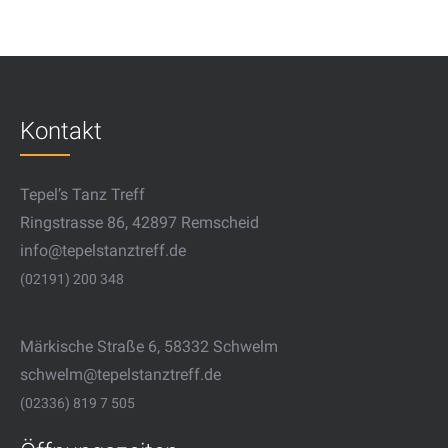
Kontakt
Tepel’s Tanz Treff
Ringstrasse 86, 42897 Remscheid
info@tepelstanztreff.de
(02191) 200 348
Märkische Straße 6, 58332 Schwelm
schwelm@tepelstanztreff.de
(02336) 819 7 505