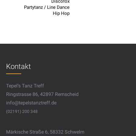
Discofox
Partytanz / Line Dance
Hip Hop
Kontakt
Tepel’s Tanz Treff
Ringstrasse 86, 42897 Remscheid
info@tepelstanztreff.de
(02191) 200 348
Märkische Straße 6, 58332 Schwelm