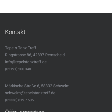
Kontakt
Tepel’s Tanz Treff
Ringstrasse 86, 42897 Remscheid
info@tepelstanztreff.de
(02191) 200 348
Märkische Straße 6, 58332 Schwelm
schwelm@tepelstanztreff.de
(02336) 819 7 505