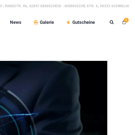
FF | RINGSTR. 86, 42897 REMSCHEID - MÄRKISCHE STR. 6, 58332 SCHWELM
0
News
Galerie
Gutscheine