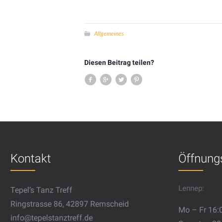
Allgemeines
Diesen Beitrag teilen?
Kontakt
Öffnung
Lennep:
Tepel’s Tanz Treff
Ringstrasse 86, 42897 Remscheid
Mo – Fr 16:
info@tepelstanztreff.de