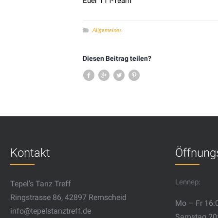
Euer TTT-Team
Allgemeines
Diesen Beitrag teilen?
Kontakt
Öffnung
Lennep:
Tepel’s Tanz Treff
Ringstrasse 86, 42897 Remscheid
Mo – Fr 16:
info@tepelstanztreff.de
Samstag 20