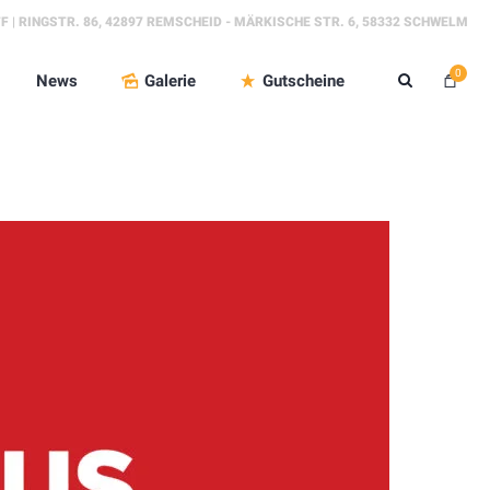
FF | RINGSTR. 86, 42897 REMSCHEID - MÄRKISCHE STR. 6, 58332 SCHWELM
0
News
Galerie
Gutscheine