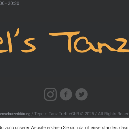
:00–20:30
/ Tepel's Tanz Treff eGbR © 2025 / All Rights Rese
enschutzerklärung
r Nutzung unserer Website erklären Sie sich damit einverstanden, das