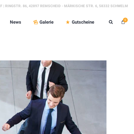
FF | RINGSTR. 86, 42897 REMSCHEID - MÄRKISCHE STR. 6, 58332 SCHWELM
0
News
Galerie
Gutscheine