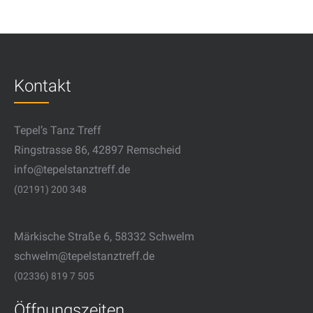
Kontakt
Tepel’s Tanz Treff
Ringstrasse 86, 42897 Remscheid
info@tepelstanztreff.de
(02191) 200 348
Märkische Straße 6, 58332 Schwelm
schwelm@tepelstanztreff.de
(02336) 819 7 505
Öffnungszeiten