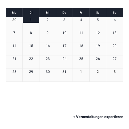
Kalender
Mo
Di
Mi
Do
Fr
Sa
So
Kalender
30
1
2
3
4
5
6
von
von
Veranstaltungen
7
8
9
10
11
12
13
Veranstaltungen
14
15
16
17
18
19
20
21
22
23
24
25
26
27
28
29
30
31
1
2
3
+ Veranstaltungen exportieren