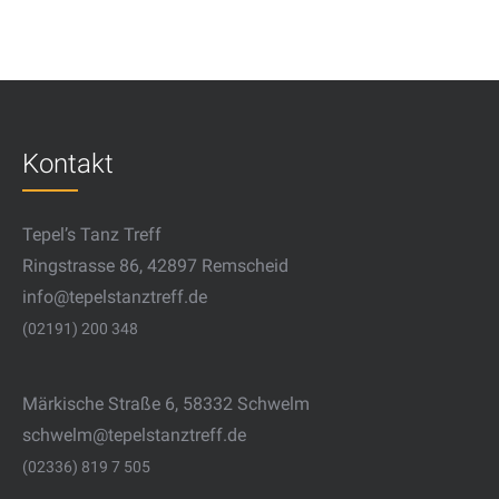
Kontakt
Tepel’s Tanz Treff
Ringstrasse 86, 42897 Remscheid
info@tepelstanztreff.de
(02191) 200 348
Märkische Straße 6, 58332 Schwelm
schwelm@tepelstanztreff.de
(02336) 819 7 505