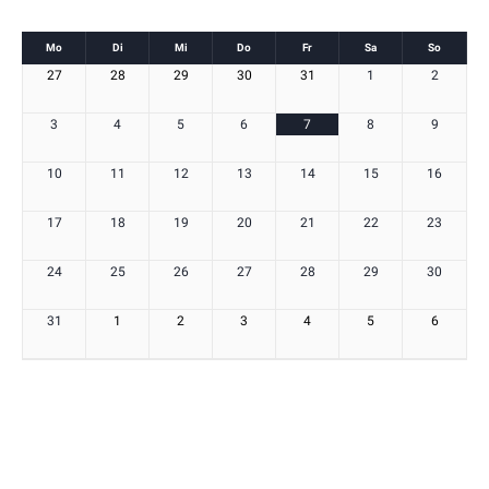
Kalender
Mo
Di
Mi
Do
Fr
Sa
So
Kalender
27
28
29
30
31
1
2
von
von
Veranstaltungen
3
4
5
6
7
8
9
Veranstaltungen
10
11
12
13
14
15
16
17
18
19
20
21
22
23
24
25
26
27
28
29
30
31
1
2
3
4
5
6