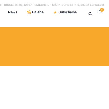
FF | RINGSTR. 86, 42897 REMSCHEID - MÄRKISCHE STR. 6, 58332 SCHWELM
0
News
Galerie
Gutscheine