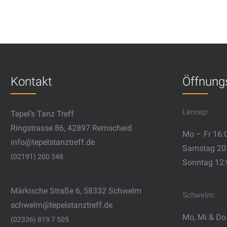
Kontakt
Öffnung
Lennep:
Tepel’s Tanz Treff
Ringstrasse 86, 42897 Remscheid
Mo – Fr 16:
info@tepelstanztreff.de
Samstag 20
(02191) 200 348
Sonntag 12
Märkische Straße 6, 58332 Schwelm
Schwelm:
schwelm@tepelstanztreff.de
Mo, Mi & Do
(02336) 819 7 505