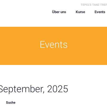
TEPEL'S TANZ TRE
Über uns
Kurse
Events
Events
 September, 2025
Suche